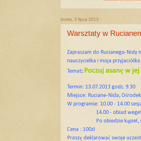
środa, 3 lipca 2013
Warsztaty w Rucianem
Zapraszam do Rucianego-Nidy na
nauczycielka i moja przyjaciółk
Poczuj asanę w jej
Temat
:
Termin: 13.07.2013 godz. 9.30
Miejsce: Ruciane-Nida, Ośrode
W programie: 10.00 - 14.00 sesj
14.00 - obiad weget
Po obiedzie kąpiel, sp
Cena : 100zł
Proszę deklarować swoje uczestn