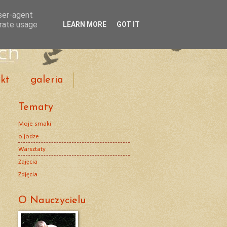
user-agent
erate usage
LEARN MORE
GOT IT
kt
galeria
Tematy
Moje smaki
o jodze
Warsztaty
Zajęcia
Zdjęcia
O Nauczycielu