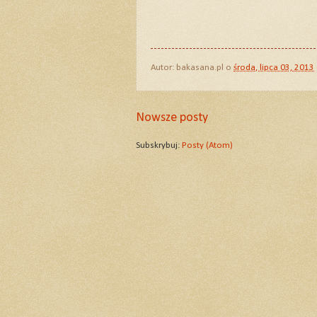
Autor:
bakasana.pl
o
środa, lipca 03, 2013
Nowsze posty
Subskrybuj:
Posty (Atom)