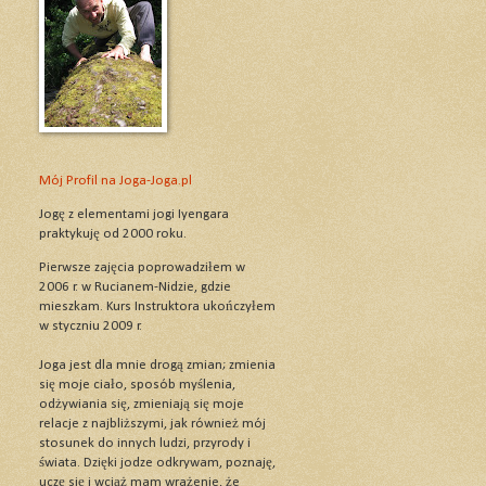
Mój Profil na Joga-Joga.pl
Jogę z elementami jogi Iyengara
praktykuję od 2000 roku.
Pierwsze zajęcia poprowadziłem w
2006 r. w Rucianem-Nidzie, gdzie
mieszkam. Kurs Instruktora ukończyłem
w styczniu 2009 r.
Joga jest dla mnie drogą zmian; zmienia
się moje ciało, sposób myślenia,
odżywiania się, zmieniają się moje
relacje z najbliższymi, jak również mój
stosunek do innych ludzi, przyrody i
świata. Dzięki jodze odkrywam, poznaję,
uczę się i wciąż mam wrażenie, że