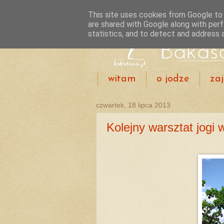
This site uses cookies from Google to d
are shared with Google along with perf
statistics, and to detect and address 
witam
o jodze
zaj
czwartek, 18 lipca 2013
Kolejny warsztat jogi