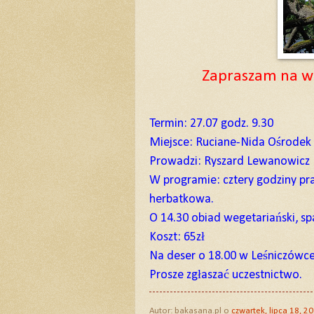
Zapraszam na warszt
Termin: 27.07 godz. 9.30
Miejsce: Ruciane-Nida Ośrodek
Prowadzi: Ryszard Lewanowicz
W programie: cztery godziny pra
herbatkowa.
O 14.30 obiad wegetariański, spa
Koszt: 65zł
Na deser o 18.00 w Leśniczówce
Prosze zgłaszać uczestnictwo.
Autor:
bakasana.pl
o
czwartek, lipca 18, 2