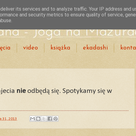
eliver its services and to analyze traffic. Your IP address and 
ormance and security metrics to ensure quality of service, gen
abuse.
ęcia
video
książka
ekadashi
konta
ajecia
nie
odbędą się. Spotykamy się w
a 31, 2013