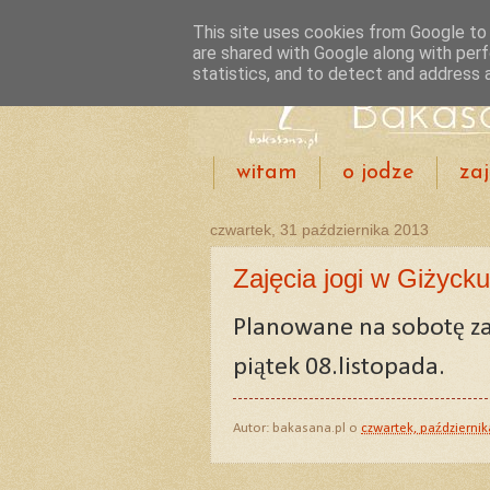
This site uses cookies from Google to d
are shared with Google along with perf
statistics, and to detect and address 
witam
o jodze
zaj
czwartek, 31 października 2013
Zajęcia jogi w Giżycku
Planowane na sobotę z
piątek 08.listopada.
Autor:
bakasana.pl
o
czwartek, październik