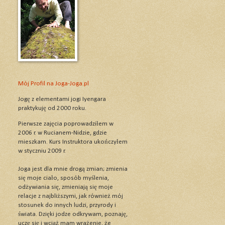
Mój Profil na Joga-Joga.pl
Jogę z elementami jogi Iyengara
praktykuję od 2000 roku.
Pierwsze zajęcia poprowadziłem w
2006 r. w Rucianem-Nidzie, gdzie
mieszkam. Kurs Instruktora ukończyłem
w styczniu 2009 r.
Joga jest dla mnie drogą zmian; zmienia
się moje ciało, sposób myślenia,
odżywiania się, zmieniają się moje
relacje z najbliższymi, jak również mój
stosunek do innych ludzi, przyrody i
świata. Dzięki jodze odkrywam, poznaję,
uczę się i wciąż mam wrażenie, że