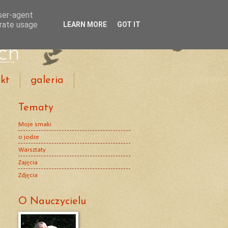
user-agent
erate usage
LEARN MORE
GOT IT
kt
galeria
Tematy
Moje smaki
o jodze
Warsztaty
Zajęcia
Zdjęcia
O Nauczycielu