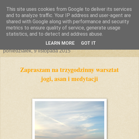
This site uses cookies from Google to deliver its services
and to analyze traffic. Your IP address and user-agent are
shared with Google along with performance and security
metrics to ensure quality of service, generate usage
statistics, and to detect and address abuse.
▼
LEARN MORE
GOT IT
poniedziałek, 9 listopada 2015
Zapraszam na trzygodzinny warsztat
jogi, asan i medytacji