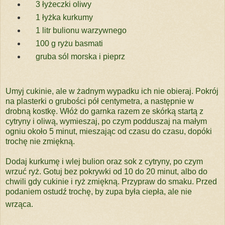
3 łyżeczki oliwy
1 łyżka kurkumy
1 litr bulionu warzywnego
100 g ryżu basmati
gruba sól morska i pieprz
Umyj cukinie, ale w żadnym wypadku ich nie obieraj. Pokrój
na plasterki o grubości pół centymetra, a następnie w
drobną kostkę. Włóż do garnka razem ze skórką startą z
cytryny i oliwą, wymieszaj, po czym podduszaj na małym
ogniu około 5 minut, mieszając od czasu do czasu, dopóki
trochę nie zmiękną.
Dodaj kurkumę i wlej bulion oraz sok z cytryny, po czym
wrzuć ryż. Gotuj bez pokrywki od 10 do 20 minut, albo do
chwili gdy cukinie i ryż zmiękną. Przypraw do smaku. Przed
podaniem ostudź trochę, by zupa była ciepła, ale nie
wrząca.