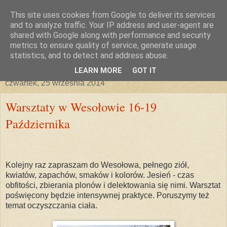
This site uses cookies from Google to deliver its services
and to analyze traffic. Your IP address and user-agent are
shared with Google along with performance and security
metrics to ensure quality of service, generate usage
statistics, and to detect and address abuse.
▼
LEARN MORE
GOT IT
czwartek, 25 września 2014
Warsztaty w Wesołowie 16-19
Października
Kolejny raz zapraszam do Wesołowa, pełnego ziół,
kwiatów, zapachów, smaków i kolorów. Jesień - czas
obfitości, zbierania plonów i delektowania się nimi. Warsztat
poświęcony będzie intensywnej praktyce. Poruszymy też
temat oczyszczania ciała.