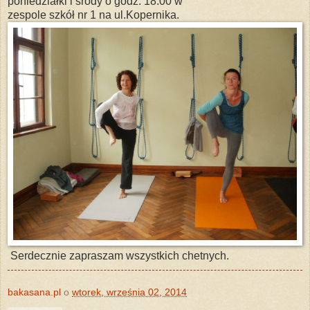
poniedziałki i środy o godz. 18.00 w
zespole szkół nr 1 na ul.Kopernika.
Serdecznie zapraszam wszystkich chetnych.
bakasana.pl
o
wtorek, września 02, 2014