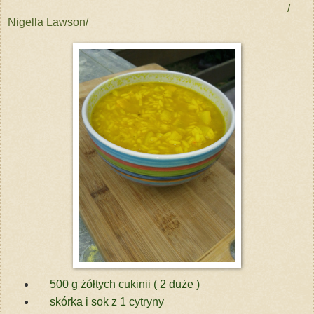
/
Nigella Lawson/
500 g żółtych cukinii ( 2 duże )
skórka i sok z 1 cytryny