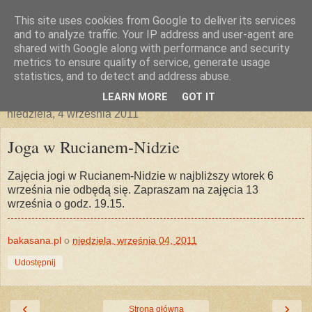
This site uses cookies from Google to deliver its services
and to analyze traffic. Your IP address and user-agent are
shared with Google along with performance and security
metrics to ensure quality of service, generate usage
statistics, and to detect and address abuse.
▼
LEARN MORE
GOT IT
niedziela, 4 września 2011
Joga w Rucianem-Nidzie
Zajęcia jogi w Rucianem-Nidzie w najbliższy wtorek 6
września nie odbędą się. Zapraszam na zajęcia 13
września o godz. 19.15.
bakasana.pl
o
niedziela, września 04, 2011
Udostępnij
‹
›
Strona główna