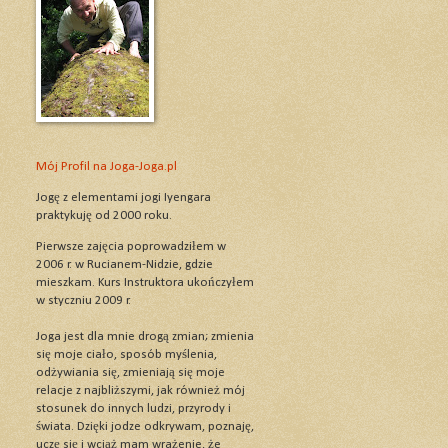
Mój Profil na Joga-Joga.pl
Jogę z elementami jogi Iyengara
praktykuję od 2000 roku.
Pierwsze zajęcia poprowadziłem w
2006 r. w Rucianem-Nidzie, gdzie
mieszkam. Kurs Instruktora ukończyłem
w styczniu 2009 r.
Joga jest dla mnie drogą zmian; zmienia
się moje ciało, sposób myślenia,
odżywiania się, zmieniają się moje
relacje z najbliższymi, jak również mój
stosunek do innych ludzi, przyrody i
świata. Dzięki jodze odkrywam, poznaję,
uczę się i wciąż mam wrażenie, że