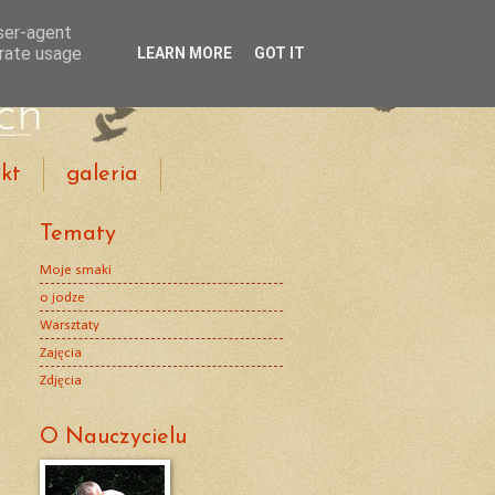
user-agent
erate usage
LEARN MORE
GOT IT
kt
galeria
Tematy
Moje smaki
o jodze
Warsztaty
Zajęcia
Zdjęcia
O Nauczycielu