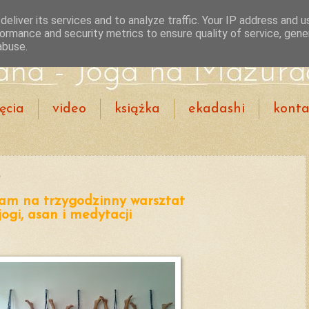
eliver its services and to analyze traffic. Your IP address and 
ormance and security metrics to ensure quality of service, gen
abuse.
ęcia
video
książka
ekadashi
konta
e
am na trzygodzinny warsztat
jogi, asan i medytacji