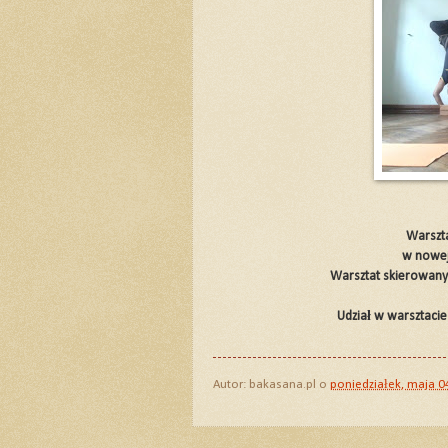
Warszta
w nowej 
Warsztat skierowany 
Udział w warsztacie
Autor:
bakasana.pl
o
poniedziałek, maja 0