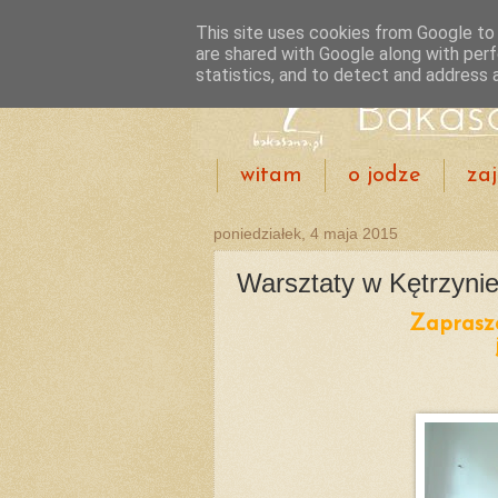
This site uses cookies from Google to d
are shared with Google along with perf
statistics, and to detect and address 
witam
o jodze
zaj
poniedziałek, 4 maja 2015
Warsztaty w Kętrzyni
Zaprasz