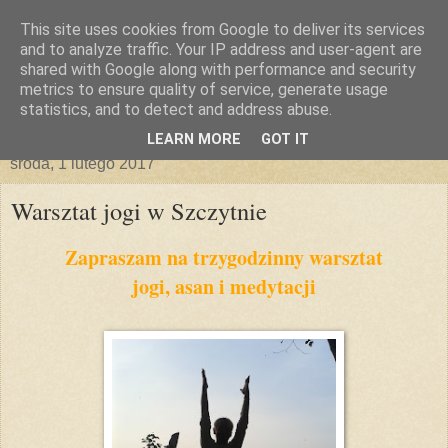
This site uses cookies from Google to deliver its services
and to analyze traffic. Your IP address and user-agent are
shared with Google along with performance and security
metrics to ensure quality of service, generate usage
statistics, and to detect and address abuse.
▼
LEARN MORE
GOT IT
środa, 1 lutego 2017
Warsztat jogi w Szczytnie
Zapraszam na trzygodzinny warsztat
jogi, asan i medytacji