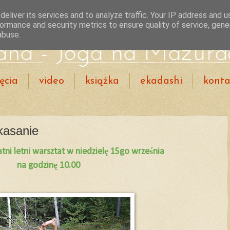
eliver its services and to analyze traffic. Your IP address and 
ormance and security metrics to ensure quality of service, gen
abuse.
ęcia
video
książka
ekadashi
konta
kasanie
tni letni warsztat w niedzielę 15go września
na godzinę 10.00