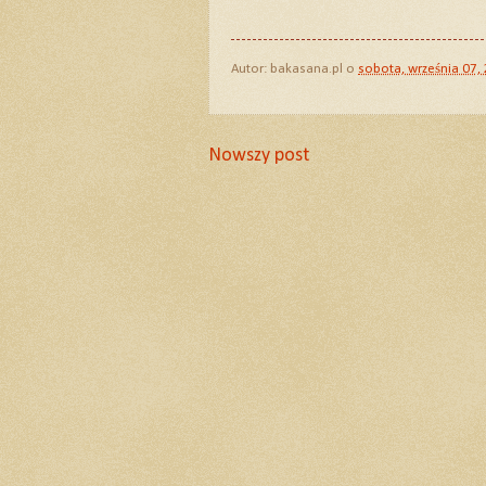
Autor:
bakasana.pl
o
sobota, września 07,
Nowszy post