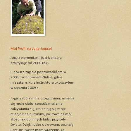
Mój Profil na Joga-Joga.pl
Jogę z elementami jogi Iyengara
praktykuję od 2000 roku.
Pierwsze zajęcia poprowadziłem w
2006 r. w Rucianem-Nidzie, gdzie
mieszkam. Kurs Instruktora ukończyłem
w styczniu 2009 r.
Joga jest dla mnie drogą zmian; zmienia
się moje ciało, sposób myślenia,
odżywiania się, zmieniają się moje
relacje z najbliższymi, jak również mój
stosunek do innych ludzi, przyrody i
świata. Dzięki jodze odkrywam, poznaję,
uczę się i wciąż mam wrażenie, że