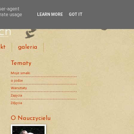
user-agent
erate usage
LEARN MORE
GOT IT
kt
galeria
Tematy
Moje smaki
o jodze
Warsztaty
Zajęcia
Zdjęcia
O Nauczycielu