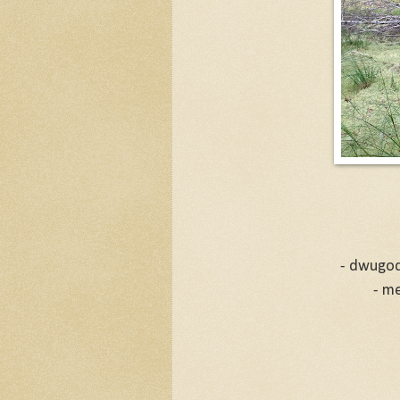
- dwugod
- m