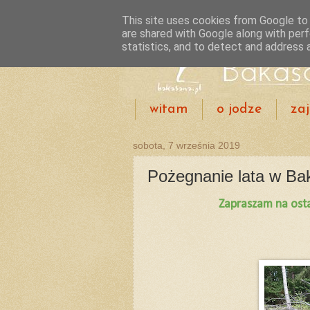
This site uses cookies from Google to d
are shared with Google along with perf
statistics, and to detect and address 
witam
o jodze
zaj
sobota, 7 września 2019
Pożegnanie lata w Ba
Zapraszam na osta