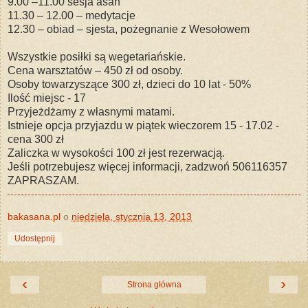
9.00 –11.00 sesja asan
11.30 – 12.00 – medytacje
12.30 – obiad – sjesta, pożegnanie z Wesołowem
Wszystkie posiłki są wegetariańskie.
Cena warsztatów – 450 zł od osoby.
Osoby towarzyszące 300 zł, dzieci do 10 lat - 50%
Ilość miejsc - 17
Przyjeżdżamy z własnymi matami.
Istnieje opcja przyjazdu w piątek wieczorem 15 - 17.02 -
cena 300 zł
Zaliczka w wysokości 100 zł jest rezerwacją.
Jeśli potrzebujesz więcej informacji, zadzwoń 506116357
ZAPRASZAM.
bakasana.pl
o
niedziela, stycznia 13, 2013
Udostępnij
‹
›
Strona główna