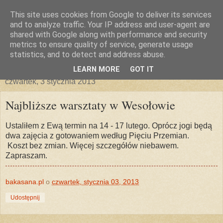
This site uses cookies from Google to deliver its services
and to analyze traffic. Your IP address and user-agent are
shared with Google along with performance and security
metrics to ensure quality of service, generate usage
statistics, and to detect and address abuse.
▼
LEARN MORE
GOT IT
czwartek, 3 stycznia 2013
Najbliższe warsztaty w Wesołowie
Ustaliłem z Ewą termin na 14 - 17 lutego. Oprócz jogi będą
dwa zajęcia z gotowaniem według Pięciu Przemian.
Koszt bez zmian. Więcej szczegółów niebawem.
Zapraszam.
bakasana.pl
o
czwartek, stycznia 03, 2013
Udostępnij